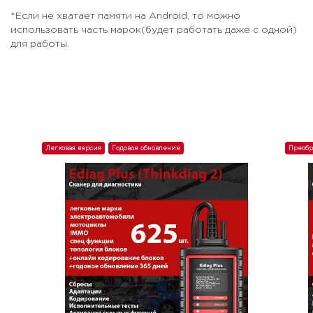
*Если не хватает памяти на Android, то можно
использовать часть марок(будет работать даже с одной)
для работы.
Легковая версия
Годовое обновление
Преобр