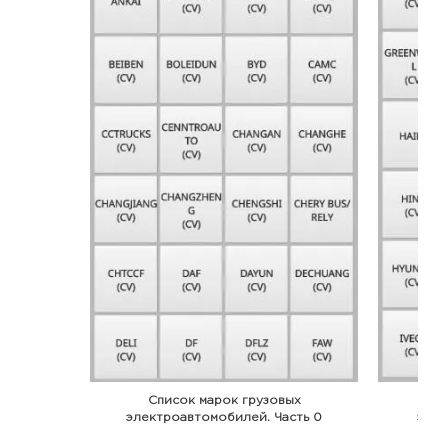
Список марок грузовых
С
электроавтомобилей. Часть 0
элек