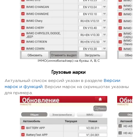
IMMO(иммобилайзер) на буквы A, B, C
IM
Грузовые марки
Актуальный список версий указан в разделе
Версии
марок и функций
. Версии марок на скриншотах указаны
для примера.