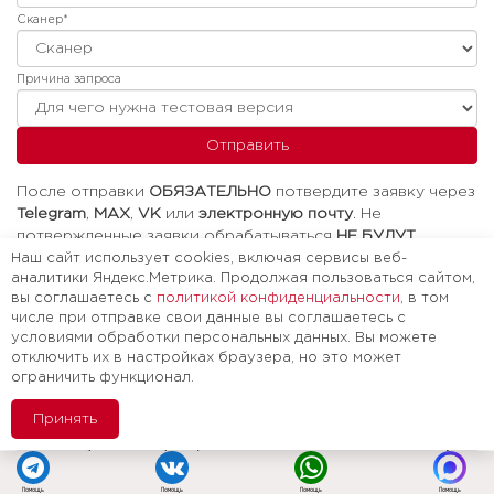
Сканер*
Причина запроса
После отправки
ОБЯЗАТЕЛЬНО
потвердите заявку через
Telegram
,
MAX
,
VK
или
электронную почту
. Не
потвержденные заявки обрабатываться
НЕ БУДУТ
Наш сайт использует cookies, включая сервисы веб-
аналитики Яндекс.Метрика. Продолжая пользоваться сайтом,
вы соглашаетесь с
политикой конфиденциальности
, в том
числе при отправке свои данные вы соглашаетесь с
Какие сканеры нужно прошивать
+
условиями обработки персональных данных. Вы можете
отключить их в настройках браузера, но это может
Активация для сканеров с буквами
+
ограничить функционал.
Cканеры, которые не были ранее активированы в XDIAG
+
Принять
Как получить тестовую версию?
+
Что будет в тестовой версии
+
Помощь
Помощь
Помощь
Помощь