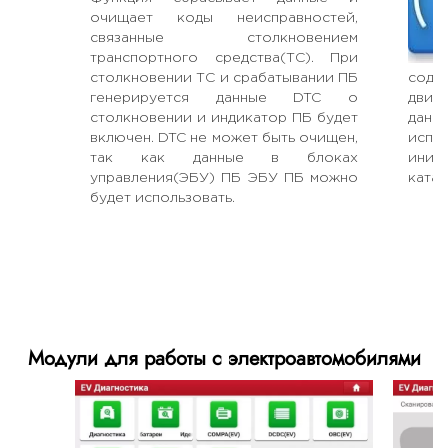
очищает коды неисправностей,
связанные столкновением
транспортного средства(ТС). При
столкновении ТС и срабатывании ПБ
соде
генерируется данные DTC о
двиг
столкновении и индикатор ПБ будет
данн
включен. DTC не может быть очищен,
исп
так как данные в блоках
иниц
управления(ЭБУ) ПБ ЭБУ ПБ можно
катал
будет использовать.
Модули для работы с электроавтомобилями