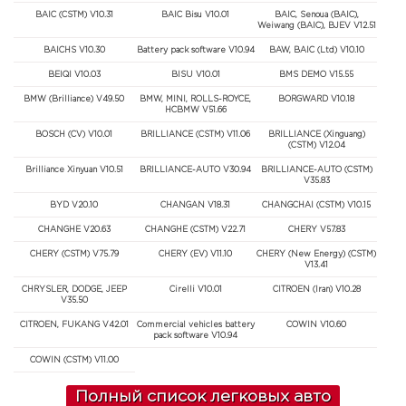
BAIC (CSTM) V10.31
BAIC Bisu V10.01
BAIC, Senoua (BAIC),
Weiwang (BAIC), BJEV V12.51
BAICHS V10.30
Battery pack software V10.94
BAW, BAIC (Ltd) V10.10
BEIQI V10.03
BISU V10.01
BMS DEMO V15.55
BMW (Brilliance) V49.50
BMW, MINI, ROLLS-ROYCE,
BORGWARD V10.18
HCBMW V51.66
BOSCH (CV) V10.01
BRILLIANCE (CSTM) V11.06
BRILLIANCE (Xinguang)
(CSTM) V12.04
Brilliance Xinyuan V10.51
BRILLIANCE-AUTO V30.94
BRILLIANCE-AUTO (CSTM)
V35.83
BYD V20.10
CHANGAN V18.31
CHANGCHAI (CSTM) V10.15
CHANGHE V20.63
CHANGHE (CSTM) V22.71
CHERY V57.83
CHERY (CSTM) V75.79
CHERY (EV) V11.10
CHERY (New Energy) (CSTM)
V13.41
CHRYSLER, DODGE, JEEP
Cirelli V10.01
CITROEN (Iran) V10.28
V35.50
CITROEN, FUKANG V42.01
Commercial vehicles battery
COWIN V10.60
pack software V10.94
COWIN (CSTM) V11.00
Полный список легковых авто