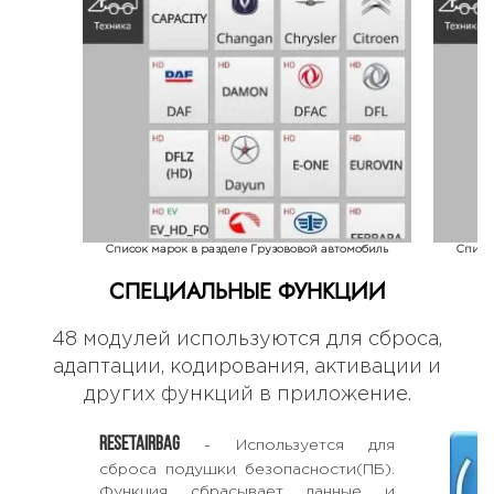
Список марок в разделе Грузововой автомобиль
Списо
СПЕЦИАЛЬНЫЕ ФУНКЦИИ
48 модулей используются для сброса,
адаптации, кодирования, активации и
других функций в приложение.
RESETAIRBAG
- Используется для
сброса подушки безопасности(ПБ).
Функция сбрасывает данные и