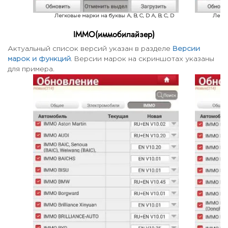
Легковые марки на буквы A, B, C, D A, B, C, D
Легков
IMMO(иммобилайзер)
Актуальный список версий указан в разделе
Версии
марок и функций
. Версии марок на скриншотах указаны
для примера.