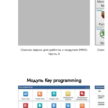
Список марок для работы с модулем IMMO.
Список
Часть 0
Модуль Key programming