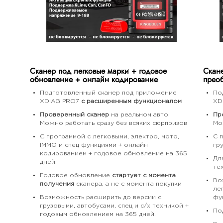
Сканер под легковые марки + годовое
Скане
обновление + онлайн кодирование
преоб
Подготовленный сканер под приложение
По
XDIAG PRO7
с расширенным функционалом
XD
Проверенный сканер
на реальном авто.
Пр
Можно работать сразу без всяких сюрпризов
Мо
С программой с легковыми, электро, мото,
С 
IMMO и спец функциями + онлайн
гр
кодированием + годовое обновление на 365
Дл
дней.
те
Годовое обновление
стартует с момента
Во
получения
сканера, а не с момента покупки
ле
Возможность расширить до версии с
фу
грузовыми, автобусами, спец и с/х техникой +
По
годовым обновлением на 365 дней.