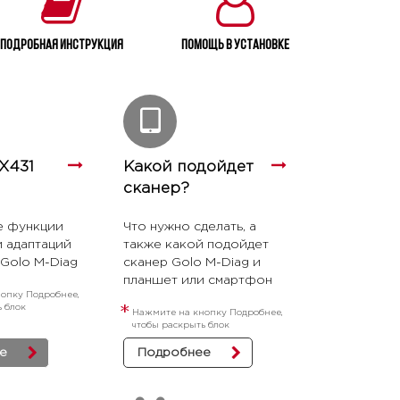
Подробная инструкция
Помощь в установке
X431
Какой подойдет
сканер?
е функции
Что нужно сделать, а
и адаптаций
также какой подойдет
 Golo M-Diag
сканер Golo M-Diag и
планшет или смартфон
опку Подробнее,
ь блок
*
Нажмите на кнопку Подробнее,
чтобы раскрыть блок
е
Подробнее