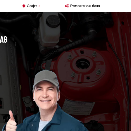
Софт
Ремонтная база
iag