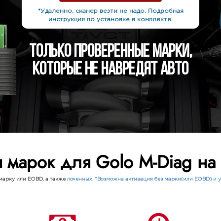
*Удаленно, сканер везти не надо. Подробная
инструкция по установке в комплекте.
Только проверенные марки,
которые не навредят авто
я марок для Golo M-Diag н
марку или EOBD, а также
лоченных
.
*Возможна активация без марки(или EOBD) и у