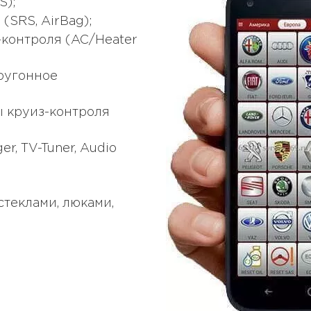
S);
(SRS, AirBag);
контроля (AC/Heater
оугонное
мы круиз-контроля
r, TV-Tuner, Audio
теклами, люками,