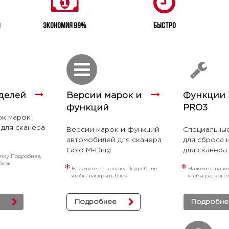
3
Экономия 99%
Быстро
делей
Версии марок и
Функции 
функций
PRO3
ок марок
для сканера
Версии марок и функций
Специальны
автомобилей для сканера
для сброса 
Golo M-Diag
для сканера
пку Подробнее,
блок
*
*
Нажмите на кнопку Подробнее,
Нажмите на кн
чтобы раскрыть блок
чтобы раскрыт
Подробнее
Подробне