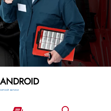
а ANDROID
четной записи