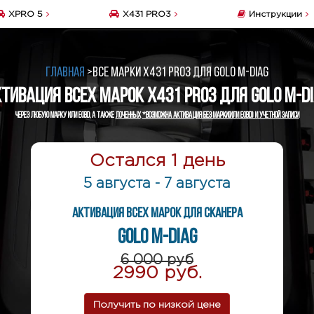
XPRO 5
X431 PRO3
Инструкции
Главная
>
Все марки X431 PRO3 для Golo M-Diag
тивация всех марок X431 PRO3 для Golo M-D
Через любую марку или EOBD, а также
лоченных
*Возможна активация без марки(или EOBD) и учетной записи
Остался 1 день
5 августа
-
7 августа
Активация всех марок для сканера
Golo M-Diag
6 000 руб
2990 руб.
Получить по низкой цене