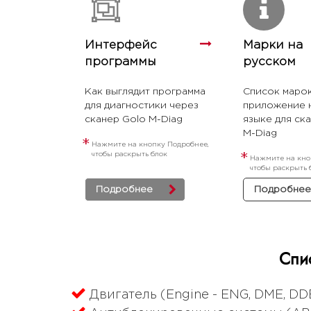
Интерфейс
Марки на
программы
русском
Как выглядит программа
Список марок
для диагностики через
приложение 
сканер Golo M-Diag
языке для ск
M-Diag
*
Нажмите на кнопку Подробнее,
чтобы раскрыть блок
*
Нажмите на кно
чтобы раскрыть 
Подробнее
Подробнее
Спи
Двигатель (Engine - ENG, DME, DDE,