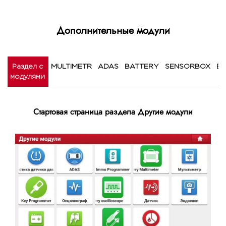
Дополнительные модули
Раздел с
MULTIMETR
ADAS
BATTERY
SENSORBOX
BS
модулями
Стартовая страница раздела Другие модули