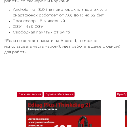
работы со сканером и марками:
Android - от 8.0 (на некоторых планшетах или
смартфонах работает от 7.0) до 13 на 32 бит
Процессор - 8-х ядерный
ОЗУ - 4 гб ОЗУ
Свободная память - от 64 гб
*Если не хватает памяти на Android, то можно
использовать часть марок(будет работать даже с одной)
для работы.
Легковая версия
Годовое обновление
Преобр