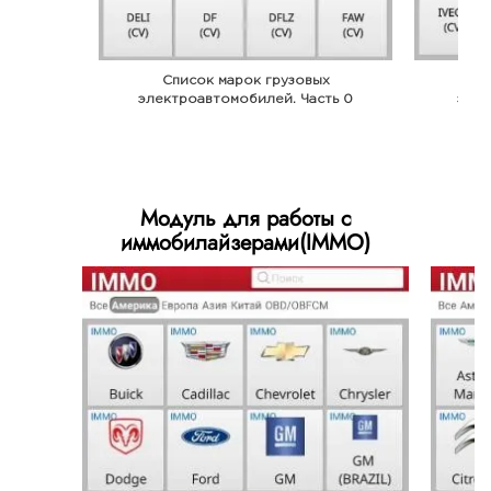
Список марок грузовых
С
электроавтомобилей. Часть 0
элек
Модуль для работы с
иммобилайзерами(IMMO)