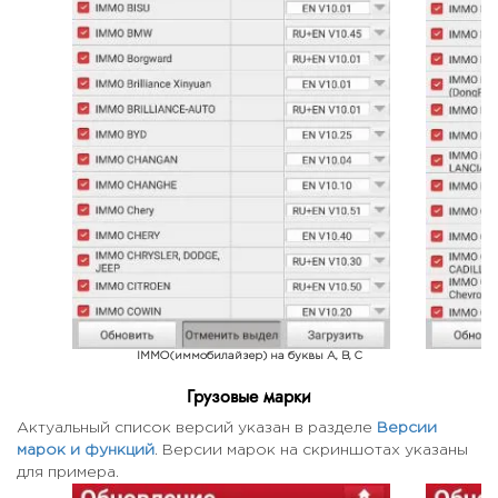
IMMO(иммобилайзер) на буквы A, B, C
IM
Грузовые марки
Актуальный список версий указан в разделе
Версии
марок и функций
. Версии марок на скриншотах указаны
для примера.