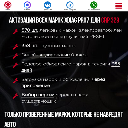
Помощь
Помощь
Группа в ВК
Чат в Telegram
Чат в WhatsApp
Активация всех марок XDIAG PRO7 для
CRP 329
570 шт.
легковых марок, электроавтобилей,
мотоциклов и спец функциий RESET
358 шт.
грузовых марок
Онлайн
кодирование
блоков
Годовое обновление марок в течении
365
дней
Загрузка марок и обновлений
через
приложение
Выбор версии
марок из всех
существующих
Только проверенные марки, которые не навредят
авто