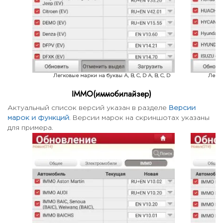
Легковые марки на буквы A, B, C, D A, B, C, D
Легков
IMMO(иммобилайзер)
Актуальный список версий указан в разделе
Версии
марок и функций
. Версии марок на скриншотах указаны
для примера.