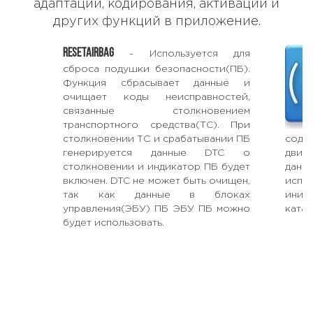
адаптации, кодирования, активации и
других функций в приложение.
RESETAIRBAG
- Используется для
сброса подушки безопасности(ПБ).
Функция сбрасывает данные и
очищает коды неисправностей,
связанные столкновением
транспортного средства(ТС). При
столкновении ТС и срабатывании ПБ
соде
генерируется данные DTC о
двиг
столкновении и индикатор ПБ будет
данн
включен. DTC не может быть очищен,
исп
так как данные в блоках
иниц
управления(ЭБУ) ПБ ЭБУ ПБ можно
катал
будет использовать.