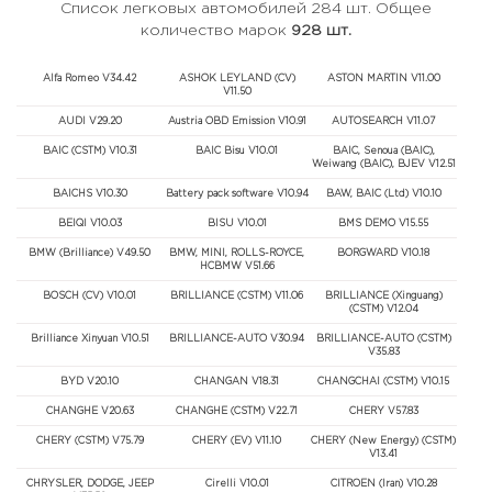
Список легковых автомобилей 284 шт. Общее
количество марок
928 шт.
Alfa Romeo V34.42
ASHOK LEYLAND (CV)
ASTON MARTIN V11.00
V11.50
AUDI V29.20
Austria OBD Emission V10.91
AUTOSEARCH V11.07
BAIC (CSTM) V10.31
BAIC Bisu V10.01
BAIC, Senoua (BAIC),
Weiwang (BAIC), BJEV V12.51
BAICHS V10.30
Battery pack software V10.94
BAW, BAIC (Ltd) V10.10
BEIQI V10.03
BISU V10.01
BMS DEMO V15.55
BMW (Brilliance) V49.50
BMW, MINI, ROLLS-ROYCE,
BORGWARD V10.18
HCBMW V51.66
BOSCH (CV) V10.01
BRILLIANCE (CSTM) V11.06
BRILLIANCE (Xinguang)
(CSTM) V12.04
Brilliance Xinyuan V10.51
BRILLIANCE-AUTO V30.94
BRILLIANCE-AUTO (CSTM)
V35.83
BYD V20.10
CHANGAN V18.31
CHANGCHAI (CSTM) V10.15
CHANGHE V20.63
CHANGHE (CSTM) V22.71
CHERY V57.83
CHERY (CSTM) V75.79
CHERY (EV) V11.10
CHERY (New Energy) (CSTM)
V13.41
CHRYSLER, DODGE, JEEP
Cirelli V10.01
CITROEN (Iran) V10.28