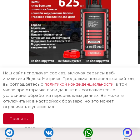
Наш сайт использует cookies, включая сервисы веб-
аналитики Яндекс.Метрика. Продолжая пользоваться сайтом,
Сканер под легковые марки + годовое
Скане
вы соглашаетесь с
политикой конфиденциальности
, в том
обновление + онлайн кодирование
преоб
числе при отправке свои данные вы соглашаетесь с
условиями обработки персональных данных. Вы можете
Подготовленный сканер под приложение
По
XDIAG PRO7
с расширенным функционалом
XD
отключить их в настройках браузера, но это может
ограничить функционал.
Проверенный сканер
на реальном авто.
Пр
Можно работать сразу без всяких сюрпризов
Мо
Принять
С программой с легковыми, электро, мото,
С 
IMMO и спец функциями + онлайн
гр
кодированием + годовое обновление на 365
Дл
дней.
Помощь
Помощь
Помощь
Помощь