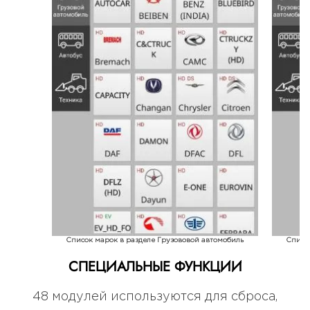
Список марок в разделе Грузововой автомобиль
Списо
СПЕЦИАЛЬНЫЕ ФУНКЦИИ
48 модулей используются для сброса,