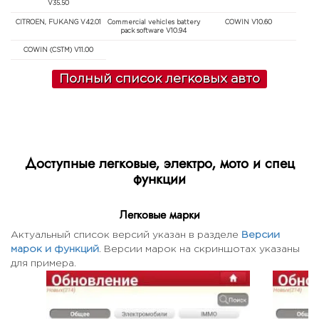
V35.50
CITROEN, FUKANG V42.01
Commercial vehicles battery
COWIN V10.60
pack software V10.94
COWIN (CSTM) V11.00
Полный список легковых авто
Доступные легковые, электро, мото и спец
функции
Легковые марки
Актуальный список версий указан в разделе
Версии
марок и функций
. Версии марок на скриншотах указаны
для примера.