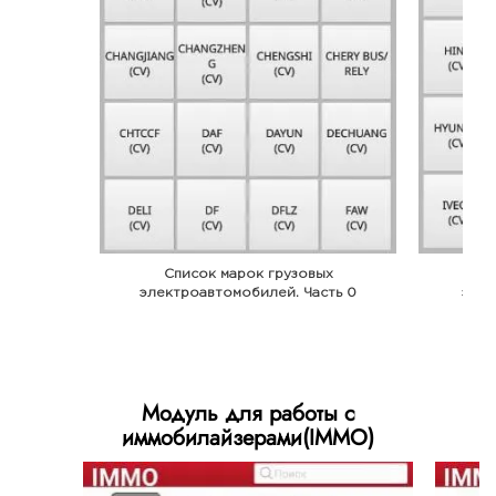
Список марок грузовых
С
электроавтомобилей. Часть 0
элек
Модуль для работы с
иммобилайзерами(IMMO)