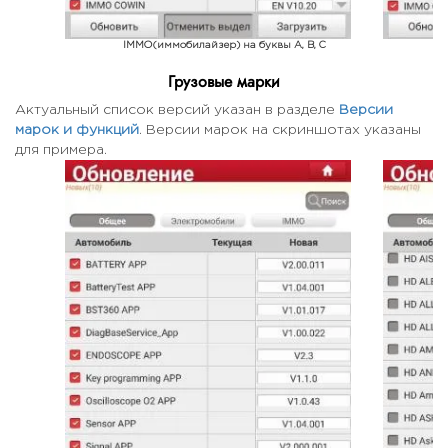
IMMO(иммобилайзер) на буквы A, B, C
IM
Грузовые марки
Актуальный список версий указан в разделе
Версии
марок и функций
. Версии марок на скриншотах указаны
для примера.