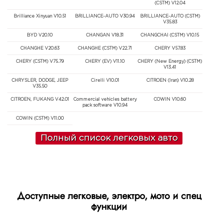
(CSTM) V12.04
Brilliance Xinyuan V10.51
BRILLIANCE-AUTO V30.94
BRILLIANCE-AUTO (CSTM)
V35.83
BYD V20.10
CHANGAN V18.31
CHANGCHAI (CSTM) V10.15
CHANGHE V20.63
CHANGHE (CSTM) V22.71
CHERY V57.83
CHERY (CSTM) V75.79
CHERY (EV) V11.10
CHERY (New Energy) (CSTM)
V13.41
CHRYSLER, DODGE, JEEP
Cirelli V10.01
CITROEN (Iran) V10.28
V35.50
CITROEN, FUKANG V42.01
Commercial vehicles battery
COWIN V10.60
pack software V10.94
COWIN (CSTM) V11.00
Полный список легковых авто
Доступные легковые, электро, мото и спец
функции