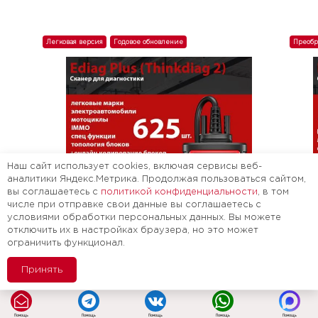
Легковая версия
Годовое обновление
Преобр
Наш сайт использует cookies, включая сервисы веб-
аналитики Яндекс.Метрика. Продолжая пользоваться сайтом,
вы соглашаетесь с
политикой конфиденциальности
, в том
числе при отправке свои данные вы соглашаетесь с
условиями обработки персональных данных. Вы можете
отключить их в настройках браузера, но это может
ограничить функционал.
Принять
Сканер под легковые марки + годовое
Скане
Помощь
Помощь
Помощь
Помощь
Помощь