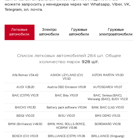
можете запросить у менеджера через чат Whatsapp, Viber, VK,
Telegram, эл. почта.
Легковые
Электро
Грузовые
Грузовые
автомобили
автомобили
автомобили
электроавтомобили
Список легковых автомобилей 284 шт. Общее
количество марок
928 шт.
Alfa Romeo V34.42
ASHOK LEYLAND (CV)
ASTON MARTIN V11.00
V11.50
AUDI V29.20
Austria OBD Emission V10.91
AUTOSEARCH V11.07
BAIC (CSTM) V10.31
BAIC Bisu V10.01
BAIC, Senoua (BAIC),
Weiwang (BAIC), BJEV V12.51
BAICHS V10.30
Battery pack software V10.94
BAW, BAIC (Ltd) V10.10
BEIQI V10.03
BISU V10.01
BMS DEMO V15.55
BMW (Brilliance) V49.50
BMW, MINI, ROLLS-ROYCE,
BORGWARD V10.18
HCBMW V51.66
BOSCH (CV) V10.01
BRILLIANCE (CSTM) V11.06
BRILLIANCE (Xinguang)