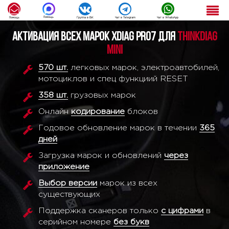
Помощь
Помощь
Группа в ВК
Чат в Telegram
Чат в WhatsApp
Активация всех марок XDIAG PRO7 для
Thinkdiag
Mini
570 шт.
легковых марок, электроавтобилей,
мотоциклов и спец функциий RESET
358 шт.
грузовых марок
Онлайн
кодирование
блоков
Годовое обновление марок в течении
365
дней
Загрузка марок и обновлений
через
приложение
Выбор версии
марок из всех
существующих
Поддержка сканеров только
с цифрами
в
серийном номере
без букв