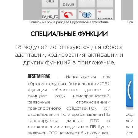
Список марок в разделе Грузововой автомобиль
Списо
СПЕЦИАЛЬНЫЕ ФУНКЦИИ
48 модулей используются для сброса,
адаптации, кодирования, активации и
других функций в приложение.
RESETAIRBAG
- Используется для
сброса подушки безопасности(ПБ).
Функция сбрасывает данные и
очищает коды неисправностей,
связанные столкновением
транспортного средства(ТС). При
столкновении ТС и срабатывании ПБ
соде
генерируется данные DTC о
двиг
столкновении и индикатор ПБ будет
данн
включен. DTC не может быть очищен,
исп