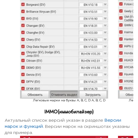
Легковые марки на буквы A, B, C, D A, B, C, D
Легков
IMMO(иммобилайзер)
Актуальный список версий указан в разделе
Версии
марок и функций
. Версии марок на скриншотах указаны
для примера.