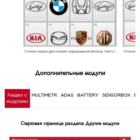
Список марок для онлайн кодирования блоков. Часть 1
Список ма
Дополнительные модули
Раздел с
MULTIMETR
ADAS
BATTERY
SENSORBOX
BS
модулями
Стартовая страница раздела Другие модули