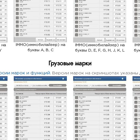
IMMO(иммобилайзер) на
 на
IMMO(иммобилайзер) на
IM
буквы A, B, C
Y
буквы D, E, F, G, H, J, K, L
бук
Грузовые марки
рсии марок и функций
. Версии марок на скриншотах указаны 