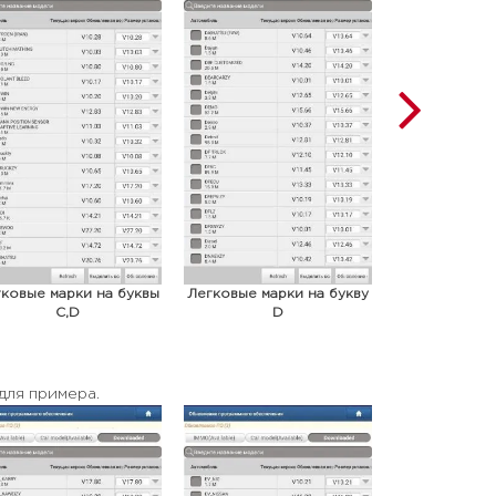
ковые марки на буквы
Легковые марки на букву
Легковые мар
C,D
D
D
для примера.