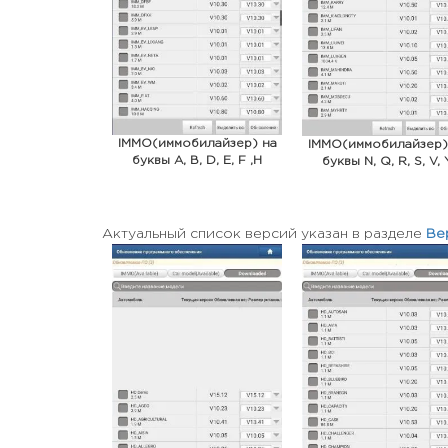
IMMO(иммобилайзер) на
IMMO(иммобилайзер)
буквы A, B, D, E, F ,H
буквы N, Q, R, S, V, 
Актуальный список версий указан в разделе
Ве