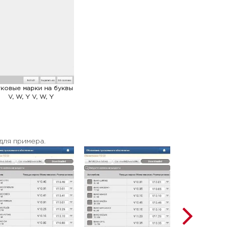
ковые марки на буквы
V, W, Y V, W, Y
для примера.