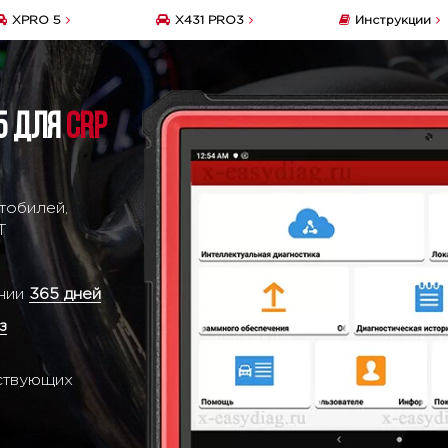
XPRO 5
X431 PRO3
Инструкции
5 для
CRP
тобилей,
T
ении
365 дней
з
ствующих