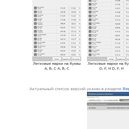
Легковые марки на буквы
Легковые марки на б
A, B, C A, B, C
D, F, H D, F, H
Актуальный список версий указан в разделе
Ве