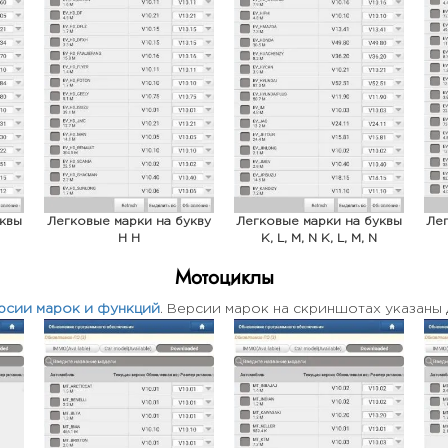
уквы
Легковые марки на букву
Легковые марки на буквы
Лег
H H
K, L, M, N K, L, M, N
Мотоциклы
рсии марок и функций
. Версии марок на скриншотах указаны 