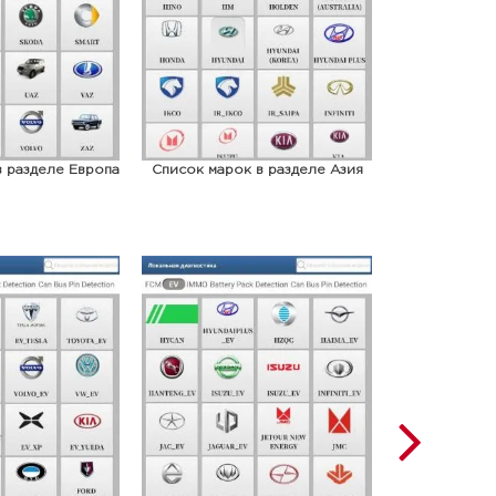
в разделе Европа
Список марок в разделе Азия
Список маро