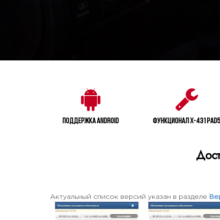
Поддержка Android
Функционал X-431 PAD
Дост
Актуальный список версий указан в разделе
Ве