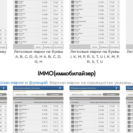
кву
Легковые марки на буквы
Легковые марки на буквы
Лег
A, B, C, D, G, H A, B, C, D,
I, K, M, P, R, S, T, U I, K, M, P,
G, H
R, S, T, U
IMMO(иммобилайзер)
рсии марок и функций
. Версии марок на скриншотах указаны 