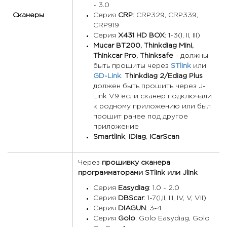
- 3.0
Сканеры
Серия
CRP
: CRP329, CRP339,
CRP919
Серия
X431 HD BOX
: 1-3(I, II, III)
Mucar BT200, Thinkdiag Mini,
Thinkcar Pro, Thinksafe
- должны
быть прошиты через
STlink
или
GD-Link
.
Thinkdiag 2/Ediag Plus
должен быть прошить через J-
Link V9 если сканер подключали
к родному приложению или был
прошит ранее под другое
приложение
Smartlink
,
iDiag
,
iCarScan
Через
прошивку сканера
программаторами STlink или Jlink
Серия
Easydiag
: 1.0 - 2.0
Серия
DBScar
: 1-7(I,II, III, IV, V, VII)
Серия
DIAGUN
: 3-4
Серия
Golo
: Golo Easydiag, Golo