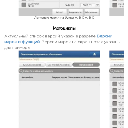
Легковые марки на буквы A, B, C A, B, C
Л
Мотоциклы
Актуальный список версий указан в разделе
Версии
марок и функций
. Версии марок на скриншотах указаны
для примера.