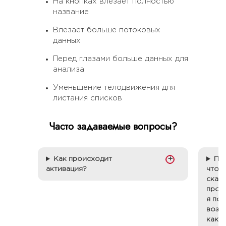
На кнопках влезает полностью
название
Влезает больше потоковых
данных
Перед глазами больше данных для
анализа
Уменьшение телодвижения для
листания списков
Часто задаваемые вопросы?
+
Как происходит
Пра
активация?
что 
скан
прог
я по
возм
как е