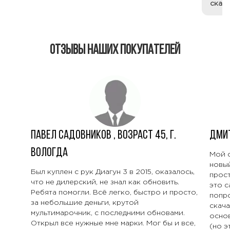
скан
Отзывы наших покупателей
Павел
Садовников
, Возраст 45, г.
Дми
Вологда
Мой с
новый
Был куплен с рук Диагун 3 в 2015, оказалось,
прост
что не дилерский, не знал как обновить.
это с
Ребята помогли. Всё легко, быстро и просто,
попро
за небольшие деньги, крутой
скача
мультимарочник, с последними обновами.
основ
Открыл все нужные мне марки. Мог бы и все,
(но э