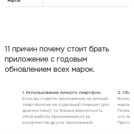
марок
11 причин почему стоит брать
приложение с годовым
обновлением всех марок.
1. Использование личного смартфон.
2. Сбои
Если вы ставите приложение на личный
Возмож
смартфон(не на отдельный планшет для
марок 
диагностики), то близка вероятность
Полный 
сбой работы приложения из за
что яв
конфликтов других приложений.
При не
блокир