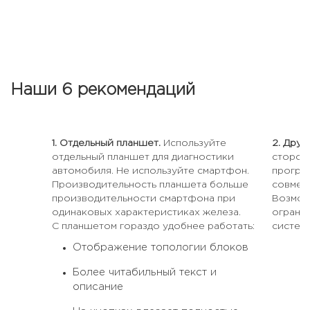
скачива
часть ф
сможет
работа
сможет
любой м
Наши 6 рекомендаций
1. Отдельный планшет.
Используйте
2. Друг
отдельный планшет для диагностики
сторон
автомобиля. Не используйте смартфон.
програ
Производительность планшета больше
совмес
производительности смартфона при
Возмож
одинаковых характеристиках железа.
огранич
С планшетом гораздо удобнее работать:
системе
Отображение топологии блоков
Более читабильный текст и
описание