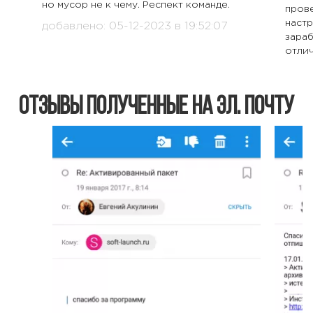
но мусор не к чему. Респект команде.
прове
настр
добавлено: 05-12-2023 в 19:52:07
зара
отлич
скача
перво
что 
Отзывы полученные на эл. почту
добав