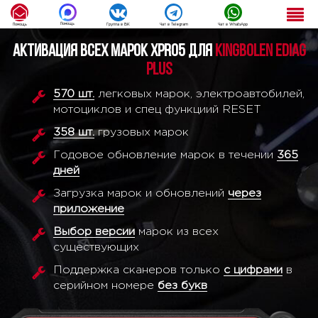
Помощь
Помощь
Группа в ВК
Чат в Telegram
Чат в WhatsApp
Активация всех марок XPRO5 для
KINGBOLEN EDIAG
Plus
570 шт.
легковых марок, электроавтобилей,
мотоциклов и спец функциий RESET
358 шт.
грузовых марок
Годовое обновление марок в течении
365
дней
Загрузка марок и обновлений
через
приложение
Выбор версии
марок из всех
существующих
Поддержка сканеров только
с цифрами
в
серийном номере
без букв