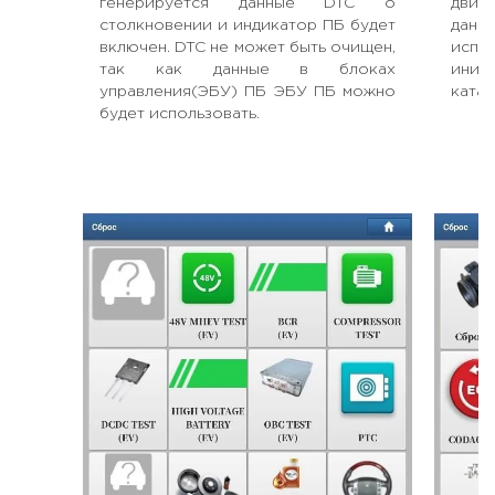
генерируется данные DTC о
двиг
столкновении и индикатор ПБ будет
данн
включен. DTC не может быть очищен,
исп
так как данные в блоках
иниц
управления(ЭБУ) ПБ ЭБУ ПБ можно
катал
будет использовать.