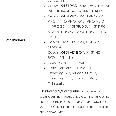
CarCare 1
Серия
X431 PAD
: X431 PAD II, X431
PAD III, X431 PAD V, X431 PAD VII
Серия
X431 PRO
: X431 PRO, X431
PRO IMMO PRO, X431 PRO V5.0 +
X-PROG3, X431 PRO 5, X431 PRO
3, X431 PRO GT, X431 PRO Lite 1.0
- 3.0
Активация
Серия
CRP
: CRP329, CRP339,
CRP919
Серия
X431 HD BOX
: X431 HD
BOX 1-3(I, II, III)
iDiag, iCarScan, Smartlink
Golo CarCare 3, Golo 3.0,
Easydiag 3.0, Mucar BT200,
Thinkdiag Mini, Thinkcar Pro,
Thinksafe
Thinkdiag 2/Ediag Plus
по номеру
сканера при условии, если сканер не
подключали к родному приложению
или не был прошит ранее под другое
приложение.