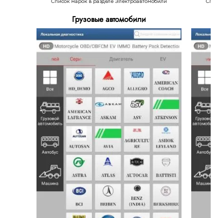
Список марок в разделе Электроавтомобили
Спис
Грузовые автомобили