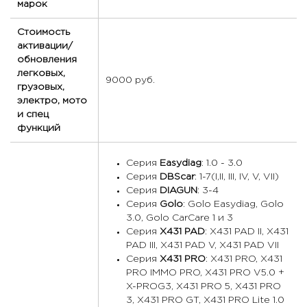
марок
Стоимость
активации/
обновления
легковых,
9000 руб.
грузовых,
электро, мото
и спец
функций
Серия
Easydiag
: 1.0 - 3.0
Серия
DBScar
: 1-7(I,II, III, IV, V, VII)
Серия
DIAGUN
: 3-4
Серия
Golo
: Golo Easydiag, Golo
3.0, Golo CarCare 1 и 3
Серия
X431 PAD
: X431 PAD II, X431
PAD III, X431 PAD V, X431 PAD VII
Серия
X431 PRO
: X431 PRO, X431
PRO IMMO PRO, X431 PRO V5.0 +
X-PROG3, X431 PRO 5, X431 PRO
3, X431 PRO GT, X431 PRO Lite 1.0