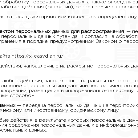
обработку персональных данных, а также определяющ
аботке, действия (операции), совершаемые с персона
я, относящаяся прямо или косвенно к определенному
ектом персональных данных для распространения
, — п
 персональных данных путем дачи согласия на обрабо
транения в порядке, предусмотренном Законом о перс
та https://x-easydiag.ru/.
действия, направленные на раскрытие персональных д
любые действия, направленные на раскрытие персона
комление с персональными данными неограниченного кр
информации, размещение в информационно-телекоммуни
ным способом.
данных
— передача персональных данных на территорию
ическому или иностранному юридическому лицу.
ые действия, в результате которых персональные дан
ия содержания персональных данных в информационно
рсональных данных.