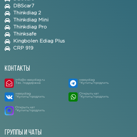
DBScar7
Thinkdiag 2
Thinkdiag Mini
Thinkdiag Pro
Thinksafe
Kingbolen Ediag Plus
CRP 919
Контакты
info@x-easydiag.ru
xeasydiag
Тех. поддержка
*Купить/продлить
xeasydiag
Открыть чат
*Купить/продлить
*Купить/продлить
Открыть чат
*Купить/продлить
Группы и чаты