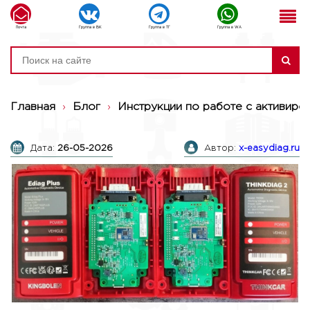
Почта
Группа в ВК
Группа в ТГ
Группа в WA
Главная
›
Блог
›
Инструкции по работе с активиро
Дата:
26-05-2026
Автор:
x-easydiag.ru