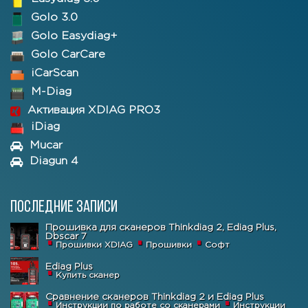
Golo 3.0
Golo Easydiag+
Golo CarCare
iCarScan
M-Diag
Активация XDIAG PRO3
iDiag
Mucar
Diagun 4
Последние записи
Прошивка для сканеров Thinkdiag 2, Ediag Plus,
Dbscar 7
Прошивки XDIAG
Прошивки
Софт
Ediag Plus
Купить сканер
Сравнение сканеров Thinkdiag 2 и Ediag Plus
Инструкции по работе со сканерами
Инструкции