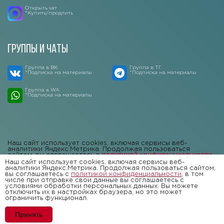
Открыть чат
*Купить/продлить
Группы и чаты
Группа в ВК
Группа в ТГ
*Подписка на материалы
*Подписка на материалы
Группа в WA
*Подписка на материалы
Наш сайт использует cookies, включая сервисы веб-
аналитики Яндекс.Метрика. Продолжая пользоваться
сайтом, вы соглашаетесь с
политикой конфиденциальности
,
в том числе при отправке свои данные вы соглашаетесь с
Наш сайт использует cookies, включая сервисы веб-
условиями обработки персональных данных. Вы можете
аналитики Яндекс.Метрика. Продолжая пользоваться сайтом,
отключить их в настройках браузера, но это может
вы соглашаетесь с
политикой конфиденциальности
, в том
ограничить функционал.
числе при отправке свои данные вы соглашаетесь с
условиями обработки персональных данных. Вы можете
отключить их в настройках браузера, но это может
ограничить функционал.
Принять