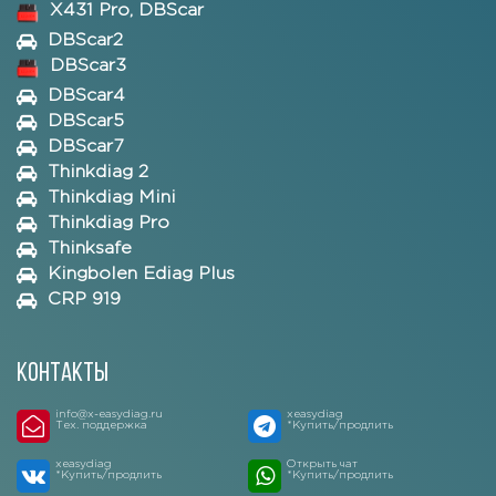
X431 Pro, DBScar
DBScar2
DBScar3
DBScar4
DBScar5
DBScar7
Thinkdiag 2
Thinkdiag Mini
Thinkdiag Pro
Thinksafe
Kingbolen Ediag Plus
CRP 919
Контакты
info@x-easydiag.ru
xeasydiag
Тех. поддержка
*Купить/продлить
xeasydiag
Открыть чат
*Купить/продлить
*Купить/продлить