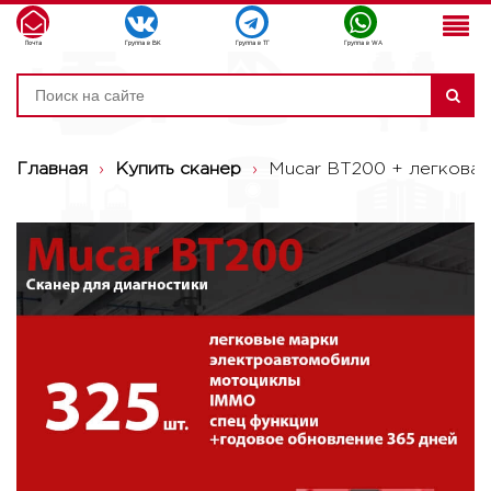
Почта
Группа в ВК
Группа в ТГ
Группа в WA
Главная
›
Купить сканер
›
Mucar BT200 + легковая