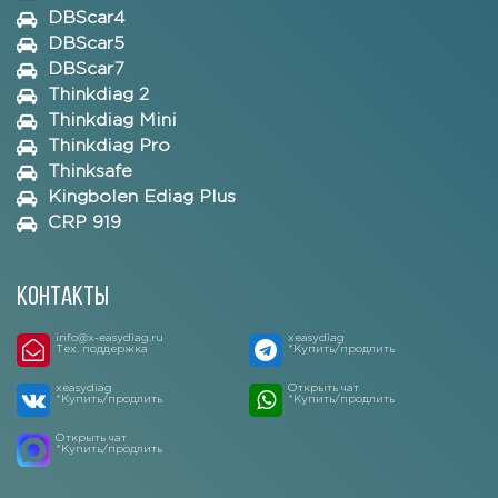
DBScar4
DBScar5
DBScar7
Thinkdiag 2
Thinkdiag Mini
Thinkdiag Pro
Thinksafe
Kingbolen Ediag Plus
CRP 919
Контакты
info@x-easydiag.ru
xeasydiag
Тех. поддержка
*Купить/продлить
xeasydiag
Открыть чат
*Купить/продлить
*Купить/продлить
Открыть чат
*Купить/продлить