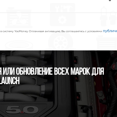
+
публич
 систему YooMoney. Оплачивая активацию, Вы соглашаетесь с условиями
 или обновление всех марок для
Launch