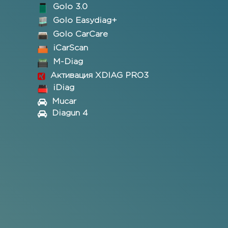
Golo 3.0
Golo Easydiag+
Golo CarCare
iCarScan
M-Diag
Активация XDIAG PRO3
iDiag
Mucar
Diagun 4