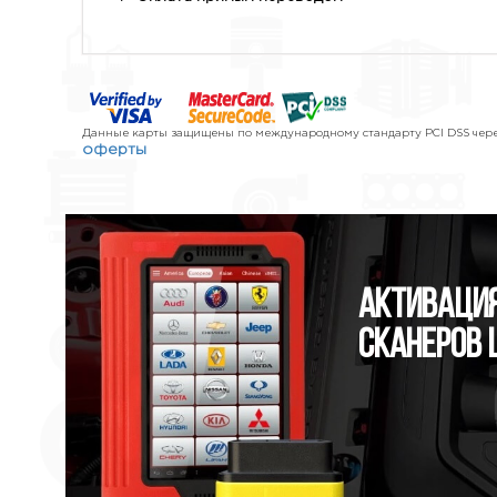
Данные карты защищены по международному стандарту PCI DSS через
оферты
Активация
сканеров 