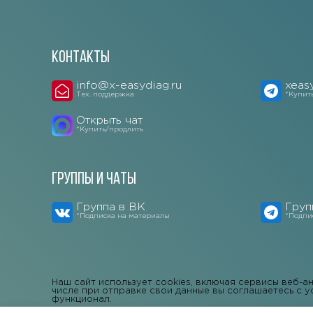
Контакты
info@x-easydiag.ru
xeas
Тех. поддержка
*Купит
Открыть чат
*Купить/продлить
Группы и чаты
Группа в ВК
Груп
*Подписка на материалы
*Подпи
Наш сайт использует cookies, включая сервисы веб-а
числе при отправке свои данные вы соглашаетесь с у
функционал.