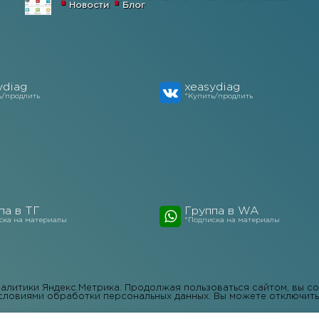
Новости
Блог
ydiag
xeasydiag
ь/продлить
*Купить/продлить
па в ТГ
Группа в WA
ска на материалы
*Подписка на материалы
налитики Яндекс.Метрика. Продолжая пользоваться сайтом, вы с
словиями обработки персональных данных. Вы можете отключить 