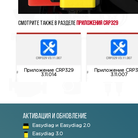
Смотрите также в разделе
Приложения CRP329
Приложение CRP329
Приложение CRP3
3.11.014
3.11.007
Активация и обновление
Easydiag и Easydiag 2.0
Easydiag 3.0