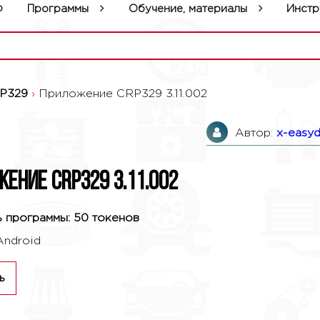
р
Программы
Обучение, материалы
Инстр
P329
›
Приложение CRP329 3.11.002
Автор:
x-easyd
ение CRP329 3.11.002
 программы: 50 токенов
Android
ь