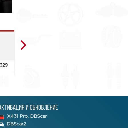
329
Приложение CRP329
Приложение CR
3.11.004
3.10.010
Активация и обновление
X431 Pro, DBScar
DBScar2