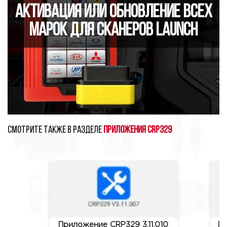
Активация или обновление всех
марок для сканеров Launch
Смотрите также в разделе
Приложения CRP329
Приложение CRP329 3.11.010
Пр