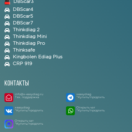
DBScar3
DBScar4
DBScar5
DBScar7
Thinkdiag 2
Thinkdiag Mini
Thinkdiag Pro
Thinksafe
Kingbolen Ediag Plus
CRP 919
Контакты
info@x-easydiag.ru
xeasydiag
Тех. поддержка
*Купить/продлить
xeasydiag
Открыть чат
*Купить/продлить
*Купить/продлить
Открыть чат
*Купить/продлить