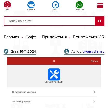
Почта
Группа в ВК
Группа в ТГ
Группа в WA
Главная
›
Софт
›
Приложения
›
Приложения CRP
Дата:
16-11-2024
Автор:
x-easydiag.ru