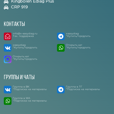
Kingbolen Ediag Plus
CRP 919
Контакты
info@x-easydiag.ru
xeasydiag
Тех. поддержка
*Купить/продлить
xeasydiag
Открыть чат
*Купить/продлить
*Купить/продлить
Открыть чат
*Купить/продлить
Группы и чаты
Группа в ВК
Группа в ТГ
*Подписка на материалы
*Подписка на материалы
Группа в WA
*Подписка на материалы