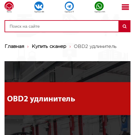
Почта
Группа в ВК
Группа в ТГ
Группа в WA
Главная
›
Купить сканер
›
OBD2 удлинитель