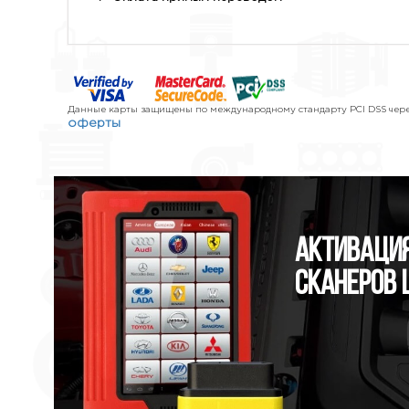
Данные карты защищены по международному стандарту PCI DSS через
оферты
Активация
сканеров 