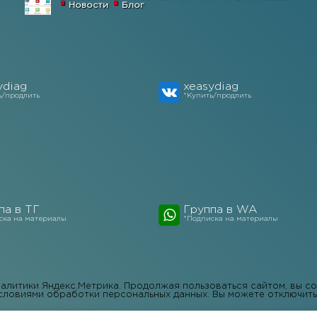
Новости
Блог
ydiag
xeasydiag
ь/продлить
*Купить/продлить
па в ТГ
Группа в WA
ска на материалы
*Подписка на материалы
налитики Яндекс.Метрика. Продолжая пользоваться сайтом, вы с
словиями обработки персональных данных. Вы можете отключить 