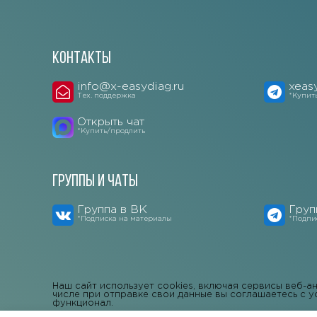
Контакты
info@x-easydiag.ru
xeas
Тех. поддержка
*Купит
Открыть чат
*Купить/продлить
Группы и чаты
Группа в ВК
Груп
*Подписка на материалы
*Подпи
Наш сайт использует cookies, включая сервисы веб-а
числе при отправке свои данные вы соглашаетесь с у
функционал.