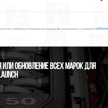
+
публич
 систему YooMoney. Оплачивая активацию, Вы соглашаетесь с условиями
 или обновление всех марок для
Launch