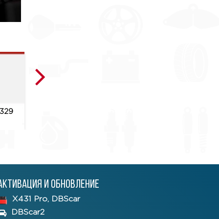
329
Приложение CRP329
Приложение CR
3.11.002
3.11.004
Активация и обновление
X431 Pro, DBScar
DBScar2