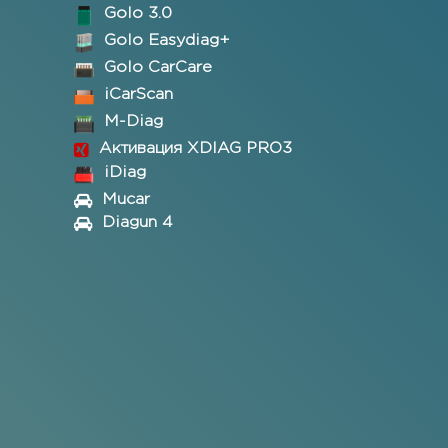
Golo 3.0
Golo Easydiag+
Golo CarCare
iCarScan
M-Diag
Активация XDIAG PRO3
iDiag
Mucar
Diagun 4