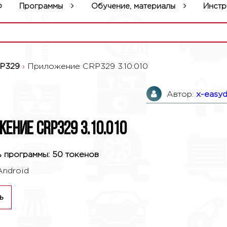
р
Программы
Обучение, материалы
Инстр
P329
›
Приложение CRP329 3.10.010
Автор:
x-easyd
ение CRP329 3.10.010
 программы: 50 токенов
Android
ь