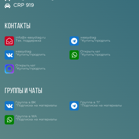
CRP 919
Контакты
info@x-easydiag.ru
xeasydiag
Тех. поддержка
*Купить/продлить
xeasydiag
Открыть чат
*Купить/продлить
*Купить/продлить
Открыть чат
*Купить/продлить
Группы и чаты
Группа в ВК
Группа в ТГ
*Подписка на материалы
*Подписка на материалы
Группа в WA
*Подписка на материалы