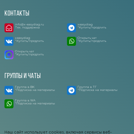
Контакты
info@x-easydiag.ru
xeasydiag
Тех. поддержка
*Купить/продлить
xeasydiag
Открыть чат
*Купить/продлить
*Купить/продлить
Открыть чат
*Купить/продлить
Группы и чаты
Группа в ВК
Группа в ТГ
*Подписка на материалы
*Подписка на материалы
Группа в WA
*Подписка на материалы
Наш сайт использует cookies, включая сервисы веб-