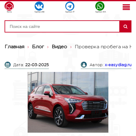
Почта
Группа в ВК
Группа в ТГ
Группа в WA
Главная
›
Блог
›
Видео
›
Проверка пробега на Hav
Дата:
22-03-2025
Автор:
x-easydiag.ru