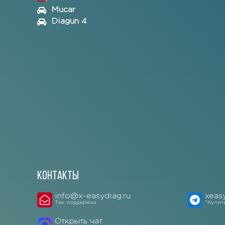
Mucar
Diagun 4
Контакты
info@x-easydiag.ru
xeas
Тех. поддержка
*Купит
Открыть чат