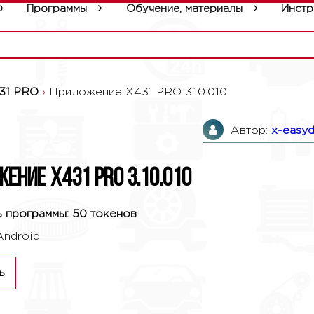
р
Программы
Обучение, материалы
Инстр
31 PRO
›
Приложение X431 PRO 3.10.010
Автор:
x-easyd
ение X431 PRO 3.10.010
 программы: 50 токенов
Android
ь