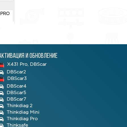
 PRO
Приложение X431 PRO
Приложение X43
3.02.005
3.01.011
Активация и обновление
X431 Pro, DBScar
DBScar2
DBScar3
DBScar4
DBScar5
DBScar7
Thinkdiag 2
Thinkdiag Mini
Thinkdiag Pro
Thinksafe