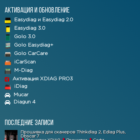
Активация и обновление
Easydiag и Easydiag 2.0
Easydiag 3.0
Golo 3.0
Golo Easydiag+
Golo CarCare
iCarScan
M-Diag
Активация XDIAG PRO3
iDiag
Mucar
Diagun 4
Последние записи
Прошивка для сканеров Thinkdiag 2, Ediag Plus,
Dbscar 7