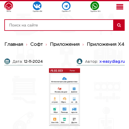
Почта
Группа в ВК
Группа в ТГ
Группа в WA
Главная
›
Софт
›
Приложения
›
Приложения X43
Дата:
12-11-2024
Автор:
x-easydiag.ru