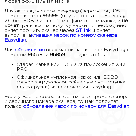
любая официальная марка.
Для активация марок
Easydiag
(версия под
iOS
,
номер сканера
96699...)
и у кого сканер Easydiag
2.0 без EOBD или любой официальной марки, и
не
хочет
тратиться на покупку марки, то необходимо
будет прошить сканер через
STlink
и будет
выполнена
ктивация марок по номеру сканера
Easydiag
.
Для
обновления
всех марок на сканере Easydiag с
номером
96579
и
96859
подойдет любая:
Старая марка или EOBD из приложения X431
PRO;
Официальная купленная марка или EOBD
(ранее загруженная, сейчас уже недоступна
для загрузки) из приложения Easydiag.
Если у Вас не сохранилось ничего, кроме сканера
и серийного номера сканера, то Вам подойдет
только
обновление марок по номеру для Easydiag
.