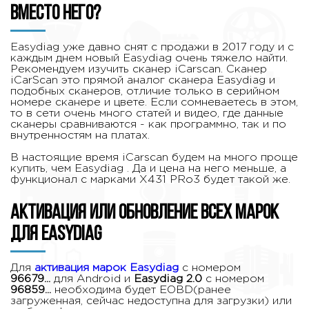
вместо него?
Easydiag уже давно снят с продажи в 2017 году и с
каждым днем новый Easydiag очень тяжело найти.
Рекомендуем изучить сканер iCarscan. Сканер
iCarScan это прямой аналог сканера Easydiag и
подобных сканеров, отличие только в серийном
номере сканере и цвете. Если сомневаетесь в этом,
то в сети очень много статей и видео, где данные
сканеры сравниваются - как программно, так и по
внутренностям на платах.
В настоящие время iCarscan будем на много проще
купить, чем Easydiag . Да и цена на него меньше, а
функционал с марками X431 PRo3 будет такой же.
Активация или обновление всех марок
для Easydiag
Для
активация марок Easydiag
с номером
96679...
для Android
и
Easydiag
2.0
с номером
96859...
необходима будет EOBD(ранее
загруженная, сейчас недоступна для загрузки) или