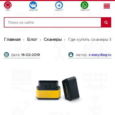
Почта
Группа в ВК
Группа в ТГ
Группа в WA
Главная
›
Блог
›
Сканеры
›
Где купить сканеры Ea
Дата:
16-02-2019
Автор:
x-easydiag.ru