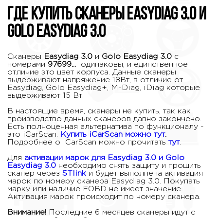
Где купить сканеры Easydiag 3.0 и
Golo Easydiag 3.0
Сканеры
Easydiag 3.0
и
Golo Easydiag 3.0
с
номерами
97699...
одинаковы, и единственное
отличие это цвет корпуса. Данные сканеры
выдерживают напряжение 18Вт, в отличие от
Easydiag, Golo Easydiag+, M-Diag, iDiag которые
выдерживают 15 Вт.
В настоящие время, сканеры не купить, так как
производство данных сканеров давно закончено.
Есть полноценная альтернатива по функционалу -
это iCarScan.
Купить iCarScan можно тут
.
Подробнее о iCarScan можно прочитать
тут
.
Для
активации марок для Easydiag 3.0 и Golo
Easydiag 3.0
необходимо снять защиту и прошить
сканер через
STlink
и будет выполнена активация
марок по номеру сканера Easydiag 3.0. Покупать
марку или наличие EOBD не имеет значение.
Активация марок происходит по номеру сканера.
Внимание!
Последние 6 месяцев сканеры идут с