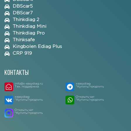
DBScar5
DBScar7
Thinkdiag 2
Thinkdiag Mini
Thinkdiag Pro
Thinksafe
Kingbolen Ediag Plus
CRP 919
Контакты
info@x-easydiag.ru
xeasydiag
Тех. поддержка
*Купить/продлить
xeasydiag
Открыть чат
*Купить/продлить
*Купить/продлить
Открыть чат
*Купить/продлить