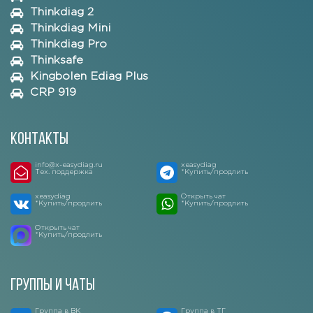
Thinkdiag 2
Thinkdiag Mini
Thinkdiag Pro
Thinksafe
Kingbolen Ediag Plus
CRP 919
Контакты
info@x-easydiag.ru
xeasydiag
Тех. поддержка
*Купить/продлить
xeasydiag
Открыть чат
*Купить/продлить
*Купить/продлить
Открыть чат
*Купить/продлить
Группы и чаты
Группа в ВК
Группа в ТГ