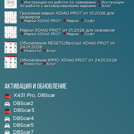
Инструкции по работе со сканерами
Инструкции
по работе с активированными марками
Блог
Грузовые марки XDIAG PRO7 от 01.2026 для
сканеров
Марки XDIAG PRO7
Марки
Софт
Марки XDIAG PRO7 от 01.2026 для сканеров
Марки XDIAG PRO7
Марки
Софт
Обновление RESET(сбросы) XDIAG PRO7 от
24.01.2026
Новости
Блог
Обновление IMMO XDIAG PRO7 от 24.01.2026
Новости
Блог
Активация и обновление
X431 Pro, DBScar
DBScar2
DBScar3
DBScar4
DBScar5
DBScar7