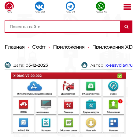
Почта
Группа в ВК
Группа в ТГ
Группа в WA
Главная
›
Софт
›
Приложения
›
Приложения XDI
Дата:
05-12-2023
Автор:
x-easydiag.ru