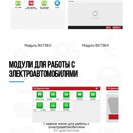
Модуль BST360
Модуль BST360
Модули для работы с
электроавтомобилями
Главное меню для работы с
Пров
электроавтомобилями
EV
EV диагностика