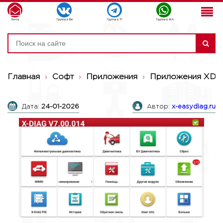
Почта
Группа в ВК
Группа в ТГ
Группа в WA
Главная
›
Софт
›
Приложения
›
Приложения XDI
Дата:
24-01-2026
Автор:
x-easydiag.ru