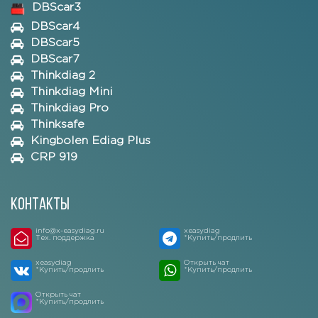
DBScar3
DBScar4
DBScar5
DBScar7
Thinkdiag 2
Thinkdiag Mini
Thinkdiag Pro
Thinksafe
Kingbolen Ediag Plus
CRP 919
Контакты
info@x-easydiag.ru
xeasydiag
Тех. поддержка
*Купить/продлить
xeasydiag
Открыть чат
*Купить/продлить
*Купить/продлить
Открыть чат
*Купить/продлить