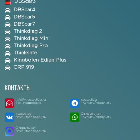
DBScar3
DBScar4
DBScar5
DBScar7
Thinkdiag 2
Thinkdiag Mini
Thinkdiag Pro
Thinksafe
Kingbolen Ediag Plus
CRP 919
Контакты
info@x-easydiag.ru
xeasydiag
Тех. поддержка
*Купить/продлить
xeasydiag
Открыть чат
*Купить/продлить
*Купить/продлить
Открыть чат
*Купить/продлить