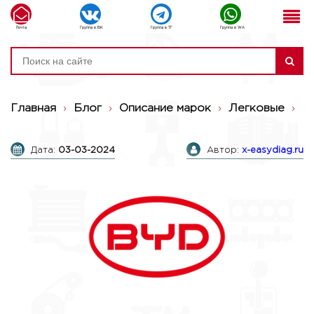
Почта
Группа в ВК
Группа в ТГ
Группа в WA
Главная
›
Блог
›
Описание марок
›
Легковые
›
B
Дата:
03-03-2024
Автор:
x-easydiag.ru