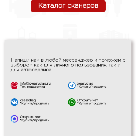
Каталог сканеров
Напиши нам в любой мессенджер и поможем с
выбором как для
личного пользования
, так и
для
автосервиса
.
info@x-easydiag.ru
xeasydiag
Тех. поддержка
*Купить/продлить
xeasydiag
Открыть чат
*Купить/продлить
*Купить/продлить
Открыть чат
*Купить/продлить