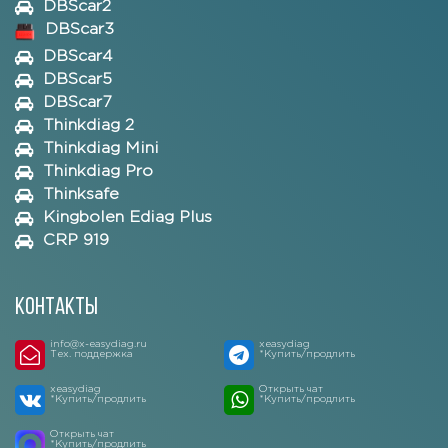
DBScar2
DBScar3
DBScar4
DBScar5
DBScar7
Thinkdiag 2
Thinkdiag Mini
Thinkdiag Pro
Thinksafe
Kingbolen Ediag Plus
CRP 919
Контакты
info@x-easydiag.ru
xeasydiag
Тех. поддержка
*Купить/продлить
xeasydiag
Открыть чат
*Купить/продлить
*Купить/продлить
Открыть чат
*Купить/продлить