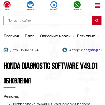
Почта
Группа в ВК
Группа в ТГ
Группа в WA
Главная
›
Блог
›
Описание марок
›
Легковые
›
H
Дата:
05-03-2024
Автор:
x-easydiag.ru
Honda Diagnostic Software V49.01
Обновления
Резюме:
Исправлена функция калибровки радара