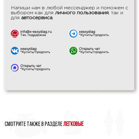
Напиши нам в любой мессенджер и поможем с
выбором как для
личного пользования
, так и
для
автосервиса
.
info@x-easydiag.ru
xeasydiag
Тех. поддержка
*Купить/продлить
xeasydiag
Открыть чат
*Купить/продлить
*Купить/продлить
Открыть чат
*Купить/продлить
Смотрите также в разделе
Легковые